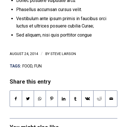
Donec posuere vulputate arcu.
Phasellus accumsan cursus velit.
Vestibulum ante ipsum primis in faucibus orci
luctus et ultrices posuere cubilia Curae;
Sed aliquam, nisi quis porttitor congue
/
AUGUST 24, 2014
BY
STEVE LARSON
TAGS:
FOOD
,
FUN
Share this entry